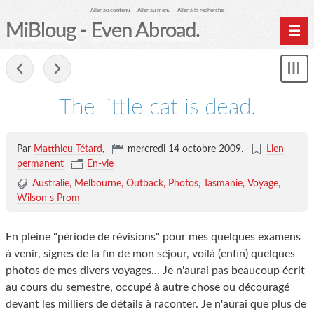
Aller au contenu
Aller au menu
Aller à la recherche
MiBloug - Even Abroad.
Nav
-
Sh
me
The little cat is dead.
Par
Matthieu Tétard
,
mercredi 14 octobre 2009.
Lien
permanent
En-vie
Australie
Melbourne
Outback
Photos
Tasmanie
Voyage
Wilson s Prom
En pleine "période de révisions" pour mes quelques examens
à venir, signes de la fin de mon séjour, voilà (enfin) quelques
photos de mes divers voyages... Je n'aurai pas beaucoup écrit
au cours du semestre, occupé à autre chose ou découragé
devant les milliers de détails à raconter. Je n'aurai que plus de