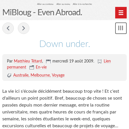
Aller au contenu
Aller au menu
Aller à la recherche
MiBloug - Even Abroad.
Nav
-
Sh
me
Down under.
Par
Matthieu Tétard
,
mercredi 19 août 2009.
Lien
permanent
En-vie
Australie
Melbourne
Voyage
La vie ici s'écoule décidément beaucoup trop vite ! Et c'est
d'ailleurs un point positif. Bref, beaucoup de choses se sont
passées depuis mon dernier message, entre la routine
universitaire, mes quatre heures de cours de français par
semaine, les soirées étudiantes le week-end, quelques
excursions culturelles et beaucoup de projets de voyage...