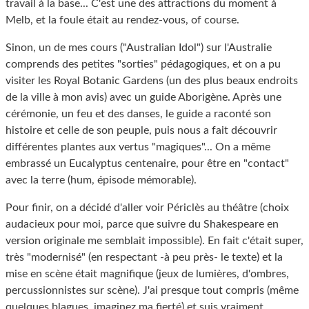
travail à la base... C'est une des attractions du moment à
Melb, et la foule était au rendez-vous, of course.
Sinon, un de mes cours ("Australian Idol") sur l'Australie
comprends des petites "sorties" pédagogiques, et on a pu
visiter les Royal Botanic Gardens (un des plus beaux endroits
de la ville à mon avis) avec un guide Aborigène. Après une
cérémonie, un feu et des danses, le guide a raconté son
histoire et celle de son peuple, puis nous a fait découvrir
différentes plantes aux vertus "magiques"... On a même
embrassé un Eucalyptus centenaire, pour être en "contact"
avec la terre (hum, épisode mémorable).
Pour finir, on a décidé d'aller voir Périclès au théâtre (choix
audacieux pour moi, parce que suivre du Shakespeare en
version originale me semblait impossible). En fait c'était super,
très "modernisé" (en respectant -à peu près- le texte) et la
mise en scène était magnifique (jeux de lumières, d'ombres,
percussionnistes sur scène). J'ai presque tout compris (même
quelques blagues, imaginez ma fierté) et suis vraiment