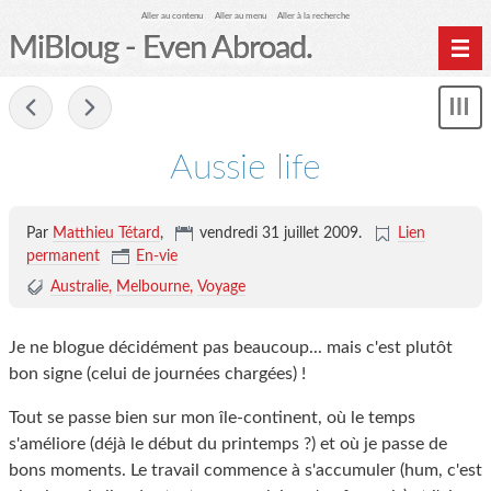
Aller au contenu
Aller au menu
Aller à la recherche
MiBloug - Even Abroad.
Nav
-
Sh
me
Aussie life
Par
Matthieu Tétard
,
vendredi 31 juillet 2009.
Lien
permanent
En-vie
Australie
Melbourne
Voyage
Je ne blogue décidément pas beaucoup... mais c'est plutôt
bon signe (celui de journées chargées) !
Tout se passe bien sur mon île-continent, où le temps
s'améliore (déjà le début du printemps ?) et où je passe de
bons moments. Le travail commence à s'accumuler (hum, c'est