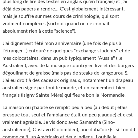
plus long de lire des textes en anglais qu'en français) et j'ai
déjà des papers a rendre... C'est globalement intéressant,
mais je souffre sur mes cours de criminologie, qui sont
vraiment complexes (surtout quand on ne connait
absolument rien à cette "science").
J'ai dignement fêté mon anniversaire (une fois de plus à
l'étranger...) entouré de quelques "exchange students" et de
mes colocataires, dans un pub typiquement "Aussie" (i.e
Australien), avec de la musique country en live et des burgers
dégoulinant de graisse (mais pas de steaks de kangourou !).
J'ai eu droit à des cadeaux originaux, notamment un drapeau
australien signé par tout le monde, et un camembert bien
français (Isigny Sainte Mère) qui fleure bon la Normandie.
La maison où j'habite se remplit peu à peu (au début j'étais
presque tout seul et l'ambiance était un peu glauque) et c'est
vraiment agréable. Je vis donc avec Samantha (Sino-
australienne), Gustavo (Colombien), une dubaïote (si si ! on dit
comme ça !), un Américain et deux Indiens. J'oublie le